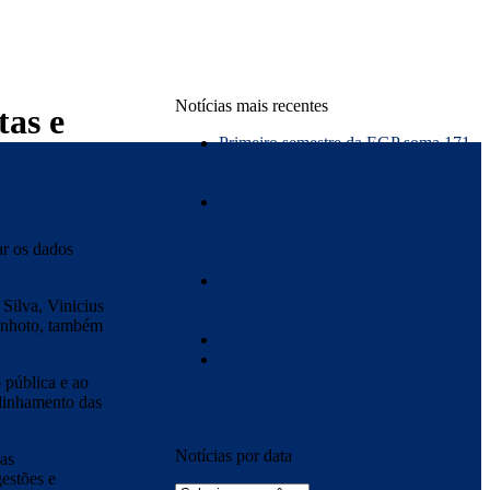
Notícias mais recentes
tas e
Primeiro semestre da EGP soma 171
cursos e eventos e mais de 4 mil
participações de servidores públicos
EGP estrutura capacitações em três
frentes para promover
desenvolvimento integral dos
ar os dados
servidores
EGP promove capacitação digital
para adolescentes da Fundação
Silva, Vinicius
CASA
dinhoto, também
COMUNICADO IMPORTANTE
Escola de Gestão Pública fortalece a
qualificação dos servidores e registra
 pública e ao
quase 4 mil participações de janeiro a
alinhamento das
maio de 2026
Notícias por data
 as
gestões e