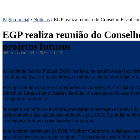
Página Inicial
›
Notícias
›
EGP realiza reunião do Conselho Fiscal com
EGP realiza reunião do Conselho
projetos futuros
Publicada em
26/05/2026 às 12:39
A Escola de Gestão Pública (EGP) realizou, na manhã desta terça-feir
econômicos, fiscais e financeiros da instituição, além das atividades 
Participaram do encontro os integrantes do Conselho Fiscal Claudia 
Miloch de Lima e Flavio Martins Bonilha. A conselheira Rosana Ferra
acompanhou a reunião.
Durante o encontro, os membros apreciaram a prestação de contas da e
aprimoramento das iniciativas conduzidas pela EGP. A reunião também 
estratégias e futuras implantações da autarquia.
Para o diretor-presidente da EGP, Vladimir Codinhoto, o diálogo const
possibilidades de construção conjunta. “A Escola de Gestão Pública é a