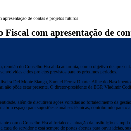
 apresentação de contas e projetos futuros
 Fiscal com apresentação de con
a, reunião do Conselho Fiscal da autarquia, com o objetivo de apresent
desenvolvidas e dos projetos previstos para os próximos períodos.
Oliveira Del Monte Sianga, Samuel Ferraz Duarte, Aline do Nascimento 
ri não pôde estar presente. O diretor-presidente da EGP, Vladimir Co
ntidade, além de discutirem ações voltadas ao fortalecimento da gestão
abriu espaço para sugestões e análises técnicas, contribuindo para o 
ante com o Conselho Fiscal fortalece a atuação da instituição e amplia
 casa do servidor e está sempre de portas abertas para ouvir ideias, su