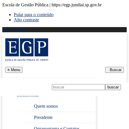
Escola de Gestão Pública | https://egp.jundiai.sp.gov.br
Pular para o conteúdo
Alto contraste
Alto contraste
≡
Menu
Buscar
Início
Institucional
Página Inicial
› VOCÊ SABIA ?
Quem somos
Presidente
VOCÊ SABIA ?
Organograma e Contatos