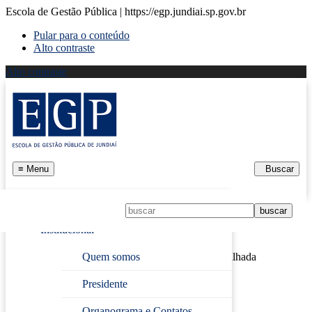
Escola de Gestão Pública | https://egp.jundiai.sp.gov.br
Pular para o conteúdo
Alto contraste
Alto contraste
≡
Menu
Buscar
Início
Institucional
Página Inicial
›
Receitas e Despesas
Quem somos
› Despesa Detalhada
Presidente
Despesa Detalhada
Organograma e Contatos