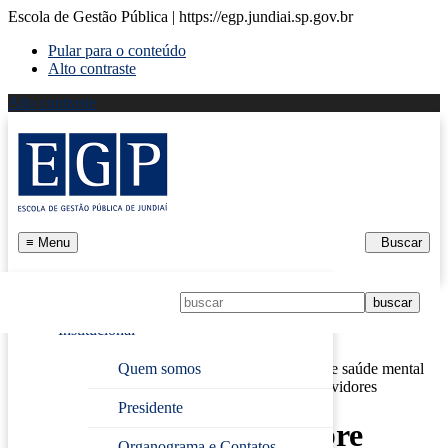
Escola de Gestão Pública | https://egp.jundiai.sp.gov.br
Pular para o conteúdo
Alto contraste
Alto contraste
≡
Menu
Buscar
Início
Institucional
Página Inicial
›
Notícias
Quem somos
›
EGP promove curso sobre saúde mental
no trabalho e gestão de riscos psicossociais para servidores
Presidente
EGP promove curso sobre
Organograma e Contatos