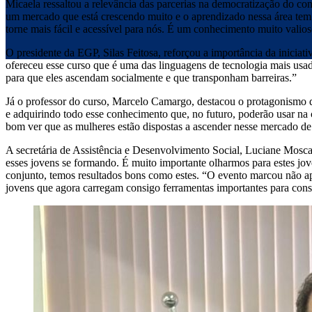
Micaela ressaltou a relevância das parcerias na democratização do c
um mercado que está crescendo muito e o aprendizado nessa área tem u
torne mais fácil e acessível para nós. É um conhecimento muito valios
O presidente da EGP, Silas Feitosa, reforçou a importância da iniciati
ofereceu esse curso que é uma das linguagens de tecnologia mais usa
para que eles ascendam socialmente e que transponham barreiras.”
Já o professor do curso, Marcelo Camargo, destacou o protagonismo d
e adquirindo todo esse conhecimento que, no futuro, poderão usar na 
bom ver que as mulheres estão dispostas a ascender nesse mercado de
A secretária de Assistência e Desenvolvimento Social, Luciane Mosca
esses jovens se formando. É muito importante olharmos para estes jo
conjunto, temos resultados bons como estes. “O evento marcou não a
jovens que agora carregam consigo ferramentas importantes para const