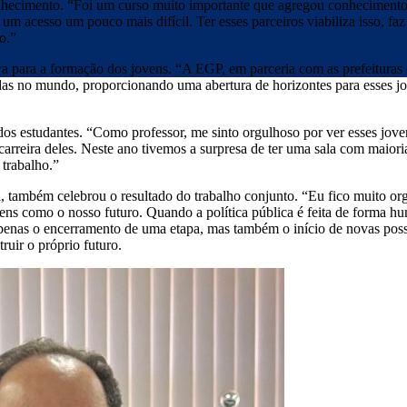
onhecimento. “Foi um curso muito importante que agregou conhecimento
m acesso um pouco mais difícil. Ter esses parceiros viabiliza isso, fa
o.”
va para a formação dos jovens. “A EGP, em parceria com as prefeituras e
das no mundo, proporcionando uma abertura de horizontes para esses j
os estudantes. “Como professor, me sinto orgulhoso por ver esses jov
carreira deles. Neste ano tivemos a surpresa de ter uma sala com maior
 trabalho.”
, também celebrou o resultado do trabalho conjunto. “Eu fico muito or
vens como o nosso futuro. Quando a política pública é feita de forma 
penas o encerramento de uma etapa, mas também o início de novas poss
ruir o próprio futuro.