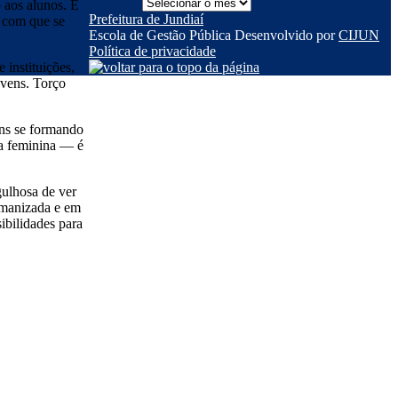
Notícias
 aos alunos. É
por
Prefeitura de Jundiaí
z com que se
data
Escola de Gestão Pública
Desenvolvido por
CIJUN
Política de privacidade
 instituições,
ovens. Torço
ens se formando
ia feminina — é
gulhosa de ver
humanizada e em
ibilidades para