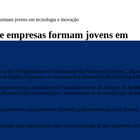
 formam jovens em tecnologia e inovação
s e empresas formam jovens em
o do curso “Programação em Computação em Python com Drones”, inicia
l de Jundiaí e Cajamar e as empresas Iron Mountain e Brazil Flying La
oltado a jovens atendidos pela Assistência Social de Jundiaí e da Prefei
as de futuro para os participantes, aproximando-os de um mercado de tr
am premiados com notebooks oferecidos pela empresa parceira: Raquel,
portante para conhecermos mais sobre tecnologia, já que atualmente o 