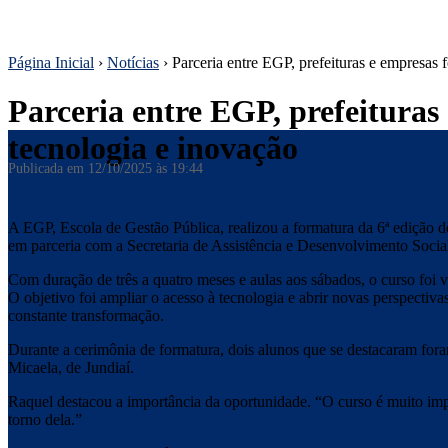
Página Inicial
›
Notícias
›
Parceria entre EGP, prefeituras e empresas
Parceria entre EGP, prefeitura
tecnologia e inovação
Publicada em
12/10/2025 às 19:44
A EGP, Escola de Gestão Pública, realizou a formatura da 6ª ediçã
em parceria com a Secretaria de Assistência e Desenvolvimento Socia
Com duração de três a quatro meses e aulas aos sábados, o curso foi v
O objetivo foi ampliar o acesso à tecnologia e abrir novas perspectiv
constante transformação.
Durante a cerimônia de formatura, dois alunos que se destacaram for
Micaela, de Jundiaí.
Raquel destacou a importância da oportunidade. “O curso é muito im
torno dela.”