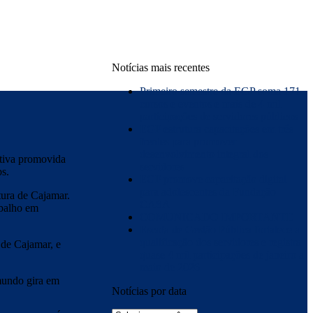
Notícias mais recentes
Primeiro semestre da EGP soma 171
cursos e eventos e mais de 4 mil
participações de servidores públicos
EGP estrutura capacitações em três
frentes para promover
desenvolvimento integral dos
tiva promovida
servidores
bs.
EGP promove capacitação digital
para adolescentes da Fundação
tura de Cajamar.
CASA
abalho em
COMUNICADO IMPORTANTE
Escola de Gestão Pública fortalece a
qualificação dos servidores e registra
 de Cajamar, e
quase 4 mil participações de janeiro a
maio de 2026
mundo gira em
Notícias por data