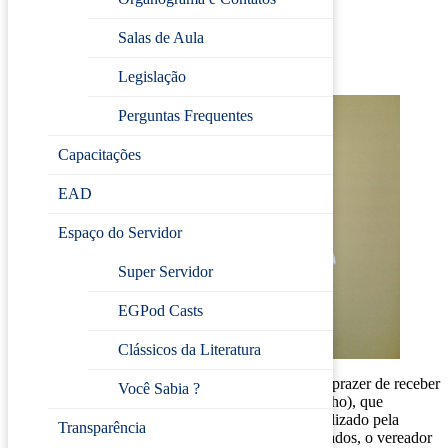
realizado pela EGP
Salas de Aula
Publicada em
26/02/2021 às 14:52
Legislação
Perguntas Frequentes
Capacitações
EAD
Espaço do Servidor
Super Servidor
EGPod Casts
Clássicos da Literatura
Nesta última semana, dia 24/02, também tivemos o prazer de receber
Você Sabia ?
a visita do vereador Adilson Junior (Vereador Juninho), que
conheceu as instalações, a estrutura e o trabalho realizado pela
Transparência
Escola de Gestão Pública. Além dos cursos já ofertados, o vereador