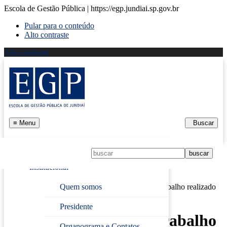
Escola de Gestão Pública | https://egp.jundiai.sp.gov.br
Pular para o conteúdo
Alto contraste
Alto contraste
≡
Menu
Buscar
Início
Institucional
Página Inicial
›
Notícias
Quem somos
›
Vereadores conhecem trabalho realizado
pela EGP
Presidente
Vereadores conhecem trabalho
Organograma e Contatos