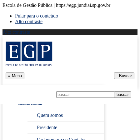
Escola de Gestão Pública | https://egp.jundiai.sp.gov.br
Pular para o conteúdo
Alto contraste
Alto contraste
≡
Menu
Buscar
Início
Institucional
Página Inicial
› Licitações
Quem somos
Presidente
Licitações
Organograma e Contatos