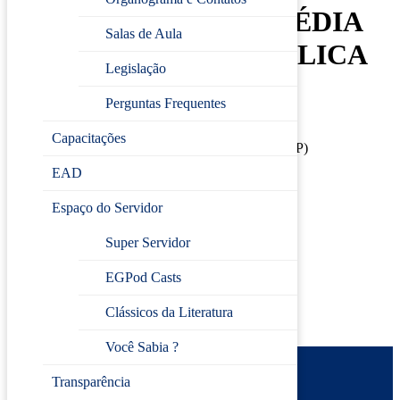
LIÇÕES DA IDADE MÉDIA
Salas de Aula
PARA A GESTÃO PÚBLICA
Legislação
ATUAL
Perguntas Frequentes
📍 Modalidade: Presencial
Capacitações
🏫 Local: Escola de Gestão Pública de Jundiaí (EGP)
📅 Data: 13/04/2026
EAD
🕒 Horário: 14h às 17h00
⏳ Carga horária: 3 horas/aula
Espaço do Servidor
Super Servidor
Inscreva-se
EGPod Casts
Clássicos da Literatura
Você Sabia ?
Transparência
Prefeitura de Jundiaí