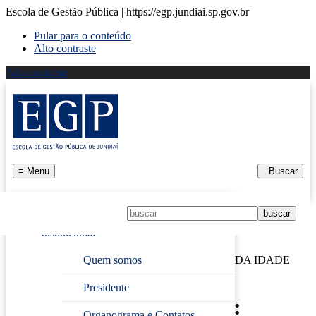
Escola de Gestão Pública | https://egp.jundiai.sp.gov.br
Pular para o conteúdo
Alto contraste
Alto contraste
≡
Menu
Buscar
Início
Institucional
Página Inicial
›
ORIGENS DO PODER: LIÇÕES DA IDADE
Quem somos
MÉDIA PARA A GESTÃO PÚBLICA ATUAL
Presidente
ORIGENS DO PODER:
Organograma e Contatos