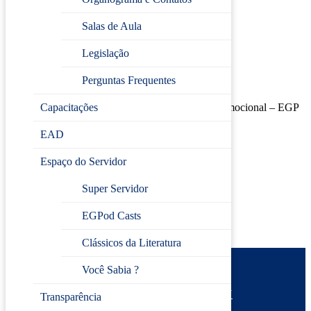
DATA DE INÍCIO:
11/abril/2025
Salas de Aula
DATA DO TÉRMINO:
11/abril/2025
Legislação
HORÁRIO:
14 às 16 horas
Perguntas Frequentes
CARGA HORÁRIA:
02 horas
LOCAL DO CURSO:
Sala de Descompressão Emocional – EGP
Capacitações
Jundiaí
EAD
DOCENTE:
Êlaina Silva
Espaço do Servidor
Inscreva-se
Super Servidor
EGPod Casts
Clássicos da Literatura
Você Sabia ?
Prefeitura de Jundiaí
Escola de Gestão Pública
Desenvolvido por
CIJUN
Transparência
Política de privacidade