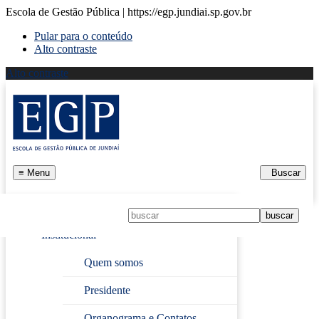
Escola de Gestão Pública | https://egp.jundiai.sp.gov.br
Pular para o conteúdo
Alto contraste
Alto contraste
≡
Menu
Buscar
Início
Institucional
Página Inicial
›
O Poder dos Sentidos
Quem somos
Presidente
O Poder dos Sentidos
Organograma e Contatos