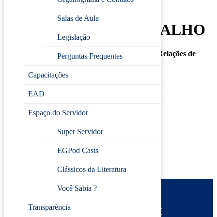
EMOCIONAL NAS
Salas de Aula
RELAÇÕES DE TRABALHO
Legislação
💡
Curso: O Impacto da Saúde Emocional nas Relações de
Perguntas Frequentes
Trabalho
🗓
Data:
05 de setembro
Capacitações
⏰
Horário:
14h às 16h
📍
Local:
Escola de Gestão Pública (EGP)
EAD
📚
Carga horária:
2h
Espaço do Servidor
Inscreva-se
Super Servidor
EGPod Casts
Clássicos da Literatura
Você Sabia ?
Prefeitura de Jundiaí
Transparência
Escola de Gestão Pública
Desenvolvido por
CIJUN