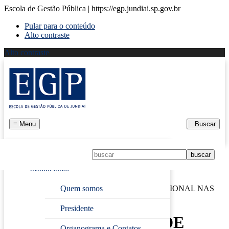
Escola de Gestão Pública | https://egp.jundiai.sp.gov.br
Pular para o conteúdo
Alto contraste
Alto contraste
≡
Menu
Buscar
Início
Institucional
Página Inicial
›
O IMPACTO DA SAÚDE EMOCIONAL NAS
Quem somos
RELAÇÕES DE TRABALHO
Presidente
O IMPACTO DA SAÚDE
Organograma e Contatos