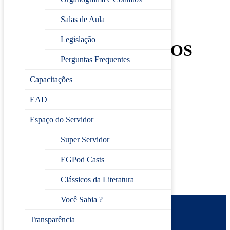
MOVIMENTAÇÃO,
Salas de Aula
ARMAZENAGEM E
Legislação
GESTÃO DE RECURSOS
Perguntas Frequentes
📅
23/09/2025 (terça-feira)
Capacitações
⏰
09h às 12h
📚
Carga horária:
3h
EAD
📍
EGP Jundiaí
👨‍🏫
Docente:
Devanir Alves Barbosa
Espaço do Servidor
Super Servidor
Inscreva-se
EGPod Casts
Clássicos da Literatura
Você Sabia ?
Prefeitura de Jundiaí
Transparência
Escola de Gestão Pública
Desenvolvido por
CIJUN