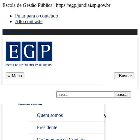
Escola de Gestão Pública | https://egp.jundiai.sp.gov.br
Pular para o conteúdo
Alto contraste
Alto contraste
≡
Menu
Buscar
Início
Institucional
Página Inicial
›
LOGÍSTICA: MOVIMENTAÇÃO,
Quem somos
ARMAZENAGEM E GESTÃO DE RECURSOS
Presidente
LOGÍSTICA:
Organograma e Contatos