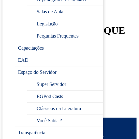
FUNDAMENTOS,
Salas de Aula
PLANEJAMENTO E
Legislação
CONTROLE DE ESTOQUE
Perguntas Frequentes
📅
16/09/2025 (terça-feira)
Capacitações
⏰
09h às 12h
📚
Carga horária:
3h
EAD
📍
EGP Jundiaí
👨‍🏫
Docente:
Devanir Alves Barbosa
Espaço do Servidor
Super Servidor
Inscreva-se
EGPod Casts
Clássicos da Literatura
Você Sabia ?
Prefeitura de Jundiaí
Transparência
Escola de Gestão Pública
Desenvolvido por
CIJUN