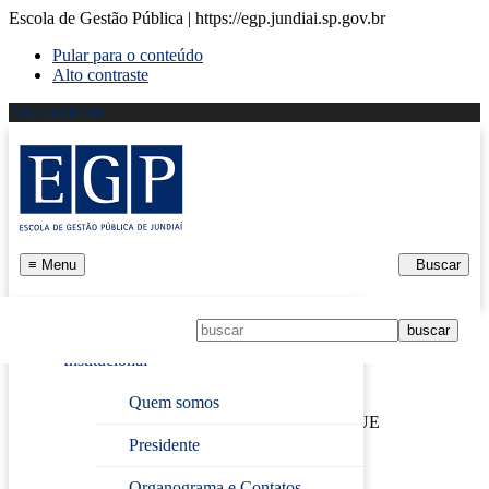
Escola de Gestão Pública | https://egp.jundiai.sp.gov.br
Pular para o conteúdo
Alto contraste
Alto contraste
≡
Menu
Buscar
Início
Institucional
Página Inicial
›
LOGÍSTICA: FUNDAMENTOS,
Quem somos
PLANEJAMENTO E CONTROLE DE ESTOQUE
Presidente
LOGÍSTICA:
Organograma e Contatos