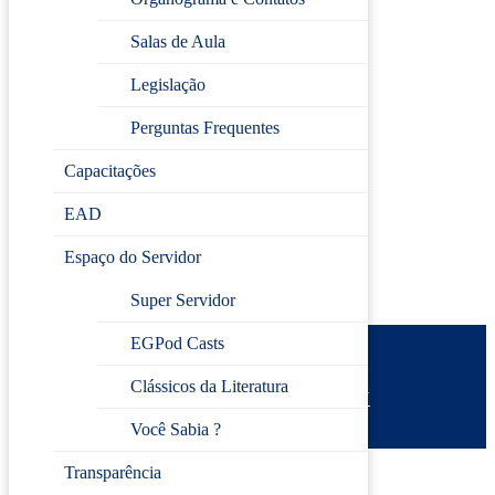
ORGANIZACIONAL
Salas de Aula
👨‍🏫
Docente:
Henrique Pereira de Souza Neto
📅
Datas:
08, 10, e 12 de dezembro
Legislação
🕘
Horário:
das 09h às 12h
Perguntas Frequentes
⏳
Carga horária:
9h
Capacitações
Inscreva-se
EAD
Espaço do Servidor
Super Servidor
EGPod Casts
Prefeitura de Jundiaí
Clássicos da Literatura
Escola de Gestão Pública
Desenvolvido por
CIJUN
Política de privacidade
Você Sabia ?
Transparência