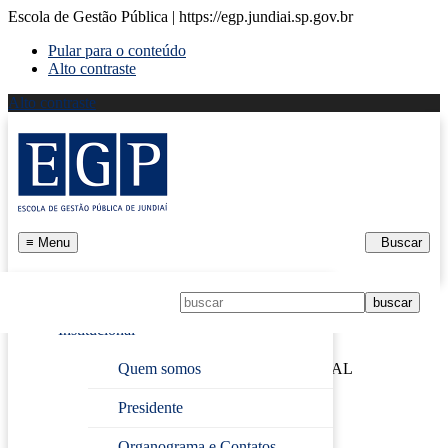
Escola de Gestão Pública | https://egp.jundiai.sp.gov.br
Pular para o conteúdo
Alto contraste
Alto contraste
≡
Menu
Buscar
Início
Institucional
Página Inicial
›
LIDERANÇA ORGANIZACIONAL
Quem somos
Presidente
LIDERANÇA
Organograma e Contatos