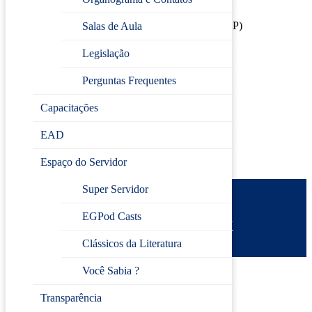
📍
Modalidade:
Presencial e Online
🏫
Local:
Escola de Gestão Pública de Jundiaí (EGP)
Salas de Aula
👩‍🏫
Capacitadora:
Regiane Arenhardt Diniz
📅
Data de início:
27/02/2026
Legislação
📅
Data de término:
08/05/2026
Perguntas Frequentes
Inscreva-se
Capacitações
EAD
Espaço do Servidor
Super Servidor
Prefeitura de Jundiaí
EGPod Casts
Escola de Gestão Pública
Desenvolvido por
CIJUN
Política de privacidade
Clássicos da Literatura
Você Sabia ?
Transparência