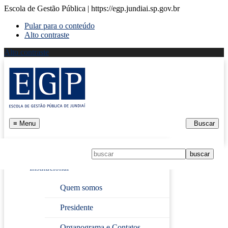
Escola de Gestão Pública | https://egp.jundiai.sp.gov.br
Pular para o conteúdo
Alto contraste
Alto contraste
≡
Menu
Buscar
Início
Institucional
Página Inicial
›
LIBRAS BÁSICO
Quem somos
Presidente
LIBRAS BÁSICO
Organograma e Contatos