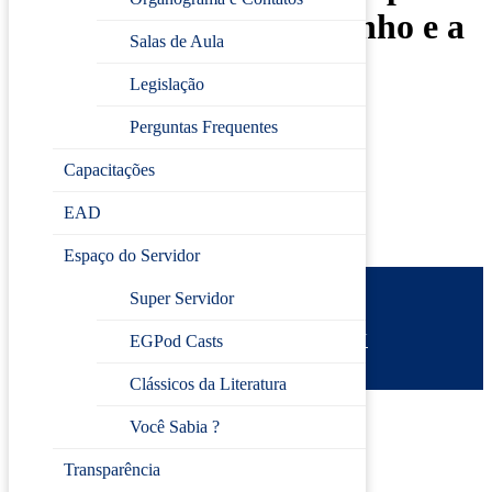
Leão XIV, Santo Agostinho e a
Salas de Aula
Ordem Agostiniana”
Legislação
Perguntas Frequentes
Inscreva-se
Capacitações
EAD
Espaço do Servidor
Super Servidor
Prefeitura de Jundiaí
Escola de Gestão Pública
Desenvolvido por
CIJUN
EGPod Casts
Política de privacidade
Clássicos da Literatura
Você Sabia ?
Transparência