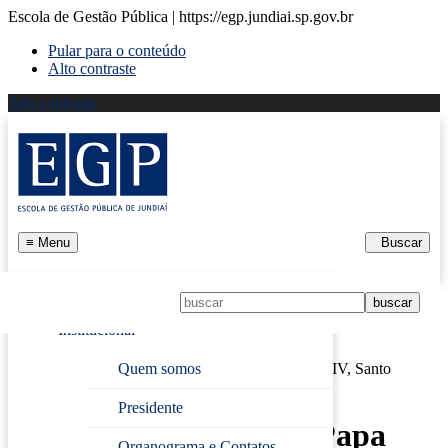
Escola de Gestão Pública | https://egp.jundiai.sp.gov.br
Pular para o conteúdo
Alto contraste
Alto contraste
≡
Menu
Buscar
Início
Institucional
Página Inicial
›
Lançamento do livro “Papa Leão XIV, Santo
Quem somos
Agostinho e a Ordem Agostiniana”
Presidente
Lançamento do livro “Papa
Organograma e Contatos