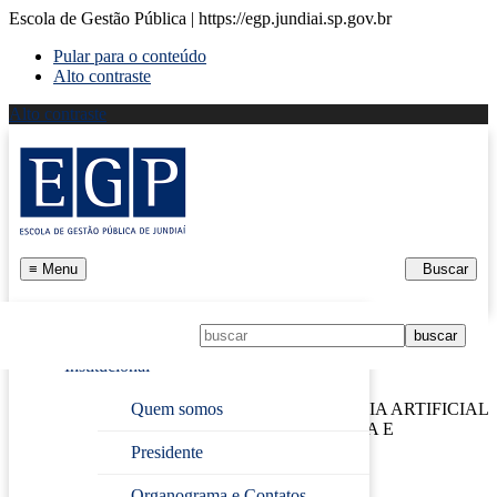
Escola de Gestão Pública | https://egp.jundiai.sp.gov.br
Pular para o conteúdo
Alto contraste
Alto contraste
≡
Menu
Buscar
Início
Institucional
Página Inicial
›
INTRODUÇÃO À INTELIGÊNCIA ARTIFICIAL
Quem somos
APLICADA À ENGENHARIA, ARQUITETURA E
URBANISMO
Presidente
Organograma e Contatos