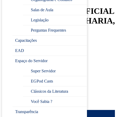
INTRODUÇÃO À
INTELIGÊNCIA ARTIFICIAL
Salas de Aula
APLICADA À ENGENHARIA,
Legislação
ARQUITETURA E
Perguntas Frequentes
URBANISMO
Capacitações
EAD
DATA:
20 de maio
Espaço do Servidor
HORÁRIO:
10h às 12h
LOCAL DO CURSO:
Escola de Gestão Pública
Super Servidor
EGPod Casts
Inscreva-se
Clássicos da Literatura
Você Sabia ?
Transparência