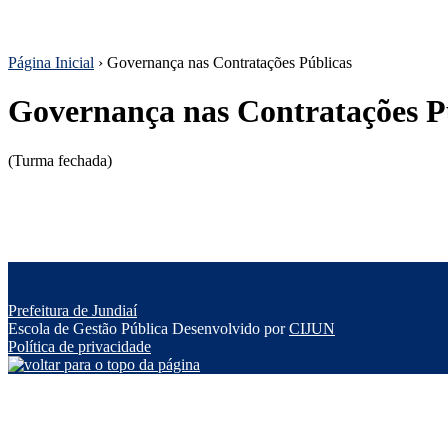
Página Inicial
›
Governança nas Contratações Públicas
Governança nas Contratações P
(Turma fechada)
Prefeitura de Jundiaí
Escola de Gestão Pública
Desenvolvido por
CIJUN
Política de privacidade