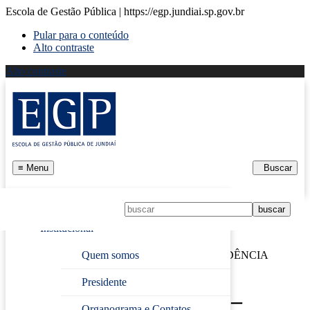
Escola de Gestão Pública | https://egp.jundiai.sp.gov.br
Pular para o conteúdo
Alto contraste
Alto contraste
≡
Menu
Buscar
Início
Institucional
Página Inicial
›
FORMAÇÃO BÁSICA – PREVIDÊNCIA
Quem somos
MUNICIPAL
Presidente
FORMAÇÃO BÁSICA –
Organograma e Contatos