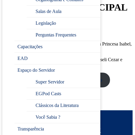
PREVIDÊNCIA MUNICIPAL
Salas de Aula
📅 Data:
02 de junho
Legislação
🕒 Horário: 08h30 às 12h
Perguntas Frequentes
⏳ Carga horária: 03h30
📍 Local: Escola de Gestão Pública de Jundiaí (Rua Princesa Isabel,
Capacitações
257 – Vila Arens)
EAD
👨‍🏫 Docentes Responsáveis: Cláudia George Musseli Cezar e
Alessandro Aparecido Pavani
Espaço do Servidor
Inscreva-se
Conteúdo programático
Super Servidor
EGPod Casts
Clássicos da Literatura
Você Sabia ?
Prefeitura de Jundiaí
Transparência
Escola de Gestão Pública
Desenvolvido por
CIJUN