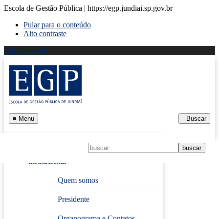
Escola de Gestão Pública | https://egp.jundiai.sp.gov.br
Pular para o conteúdo
Alto contraste
Alto contraste
≡
Menu
Buscar
Início
Institucional
Página Inicial
›
Ferramentas Google
Quem somos
Presidente
Ferramentas Google
Organograma e Contatos