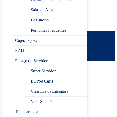
(Turma fechada)
Salas de Aula
Legislação
Perguntas Frequentes
Capacitações
Prefeitura de Jundiaí
Escola de Gestão Pública
Desenvolvido por
CIJUN
EAD
Política de privacidade
Espaço do Servidor
Super Servidor
EGPod Casts
Clássicos da Literatura
Você Sabia ?
Transparência