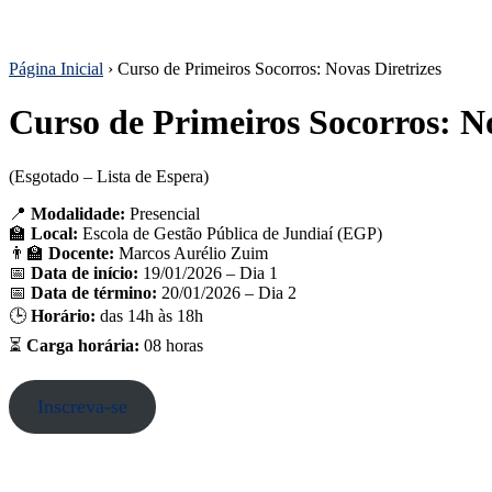
Página Inicial
›
Curso de Primeiros Socorros: Novas Diretrizes
Curso de Primeiros Socorros: No
(Esgotado – Lista de Espera)
📍
Modalidade:
Presencial
🏫
Local:
Escola de Gestão Pública de Jundiaí (EGP)
👨‍🏫
Docente:
Marcos Aurélio Zuim
📅
Data de início:
19/01/2026 – Dia 1
📅
Data de término:
20/01/2026 – Dia 2
🕒
Horário:
das 14h às 18h
⏳
Carga horária:
08 horas
Inscreva-se