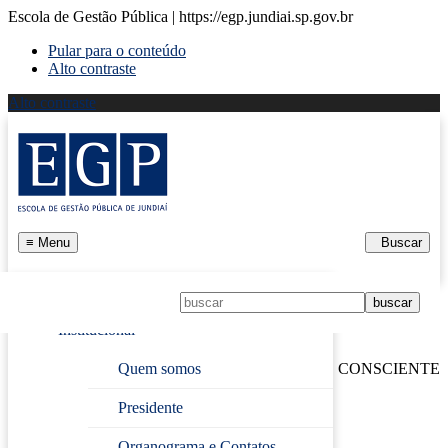
Escola de Gestão Pública | https://egp.jundiai.sp.gov.br
Pular para o conteúdo
Alto contraste
Alto contraste
≡
Menu
Buscar
Início
Institucional
Página Inicial
›
BENEFÍCIOS DA RESPIRAÇÃO CONSCIENTE
Quem somos
E DA PRÁTICA HIPOPRESSIVA
Presidente
BENEFÍCIOS DA
Organograma e Contatos