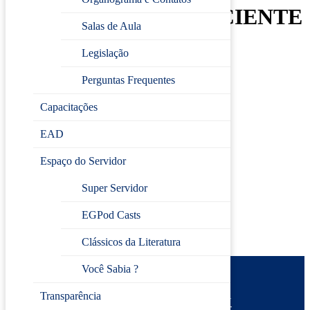
RESPIRAÇÃO CONSCIENTE
Salas de Aula
E DA PRÁTICA
Legislação
HIPOPRESSIVA
Perguntas Frequentes
Data:
16/04/2026
Capacitações
🕒
Horário:
14h às 17h
EAD
⏳
Carga horária:
3 horas
📍
Local:
Escola de Gestão Pública de Jundiaí
Espaço do Servidor
Inscreva-se
Super Servidor
EGPod Casts
Clássicos da Literatura
Você Sabia ?
Prefeitura de Jundiaí
Transparência
Escola de Gestão Pública
Desenvolvido por
CIJUN